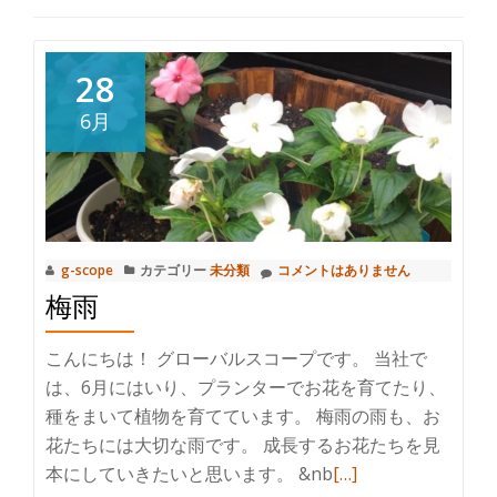
り
替
28
6月
え
g-scope
カテゴリー
未分類
コメントはありません
梅雨
こんにちは！ グローバルスコープです。 当社で
は、6月にはいり、プランターでお花を育てたり、
種をまいて植物を育てています。 梅雨の雨も、お
花たちには大切な雨です。 成長するお花たちを見
続
本にしていきたいと思います。 &nb
[…]