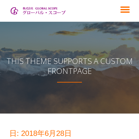
ナ
コ
ン
ビ
テ
ン
ゲ
ツ
へ
ス
ー
THIS THEME SUPPORTS A CUSTOM
キ
ッ
FRONTPAGE
シ
プ
ョ
ン
を
切
日:
2018年6月28日