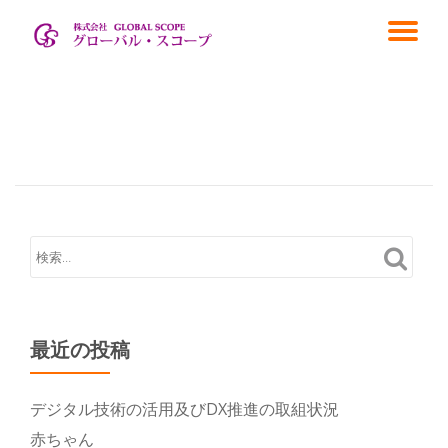
ナ
コ
ン
ビ
テ
ン
ゲ
ツ
へ
ス
ー
キ
ッ
シ
プ
ョ
ン
最近の投稿
を
デジタル技術の活用及びDX推進の取組状況
切
赤ちゃん