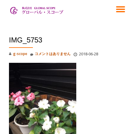
ナ
コ
ン
ビ
テ
ン
ゲ
ツ
IMG_5753
へ
ス
ー
g-scope
コメントはありません
2018-06-28
キ
ッ
シ
プ
ョ
ン
を
切