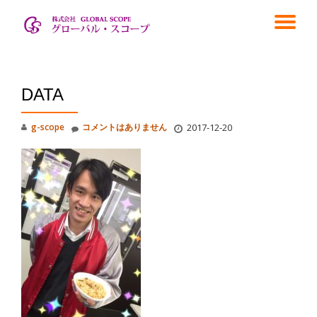
ナ
コ
ン
ビ
テ
ン
ゲ
ツ
DATA
へ
ス
ー
g-scope
コメントはありません
2017-12-20
キ
ッ
シ
プ
ョ
ン
を
切