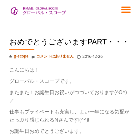
ナ
コ
ン
ビ
テ
ン
ゲ
ツ
おめでとうございますPART・・・
へ
ス
ー
g-scope
コメントはありません
2016-12-26
キ
ッ
こんにちは！
シ
プ
グローバル・スコープです。
ョ
またまた！お誕生日お祝いがつづいております(^O^)
／
ン
仕事もプライベートも充実し、よい一年になる気配が
を
たっぷり感じられるNさんです!(^^)!
切
お誕生日おめでとうございます。