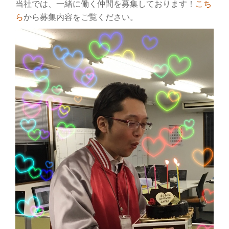
当社では、一緒に働く仲間を募集しております！
こち
り
ら
から募集内容をご覧ください。
替
え