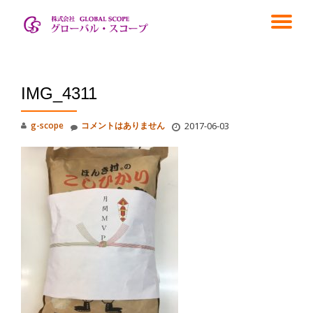
ナ
コ
ン
ビ
テ
ン
ゲ
ツ
IMG_4311
へ
ス
ー
g-scope
コメントはありません
2017-06-03
キ
ッ
シ
プ
ョ
ン
を
切