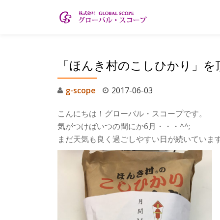
コ
ン
テ
「ほんき村のこしひかり」を
ン
ツ
g-scope
2017-06-03
へ
ス
こんにちは！グローバル・スコープです。
キ
気がつけばいつの間にか6月・・・^^;
ッ
まだ天気も良く過ごしやすい日が続いていま
プ